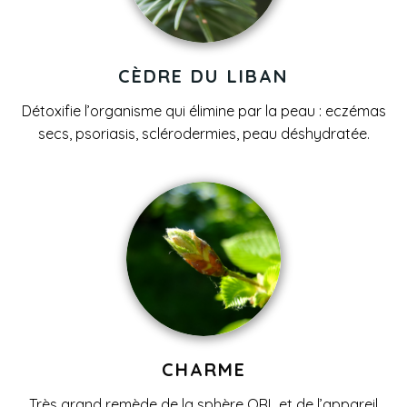
CÈDRE DU LIBAN
Détoxifie l’organisme qui élimine par la peau : eczémas
secs, psoriasis, sclérodermies, peau déshydratée.
CHARME
Très grand remède de la sphère ORL et de l’appareil